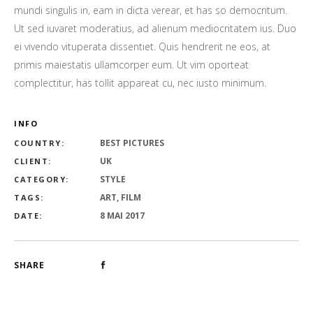
mundi singulis in, eam in dicta verear, et has so democritum.
Ut sed iuvaret moderatius, ad alienum mediocritatem ius. Duo
ei vivendo vituperata dissentiet. Quis hendrerit ne eos, at
primis maiestatis ullamcorper eum. Ut vim oporteat
complectitur, has tollit appareat cu, nec iusto minimum.
INFO
BEST PICTURES
COUNTRY:
UK
CLIENT:
STYLE
CATEGORY:
ART, FILM
TAGS:
8 MAI 2017
DATE:
SHARE