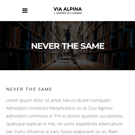
NEVER THE SAME
NEVER THE SAME
Lorem ipsum dolor sit amet, has cu dicant numquam.
Admodum constituto theophrastus vis ut. Duo legimus
admodum commune in. Pro in dolore quaestio suscipiantur,
qualisque explicari ei mei, no sumo expetenda adversarium
per. Purto efficiendi ut eam, facilisi elaboraret pri ex. Nam