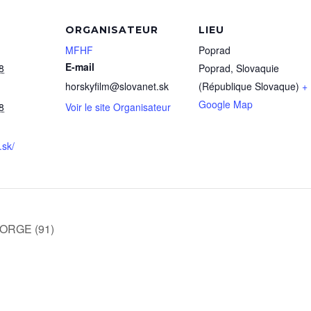
ORGANISATEUR
LIEU
MFHF
Poprad
E-mail
8
Poprad
,
Slovaquie
horskyfilm@slovanet.sk
(République Slovaque)
+
Google Map
8
Voir le site Organisateur
.sk/
 ORGE (91)