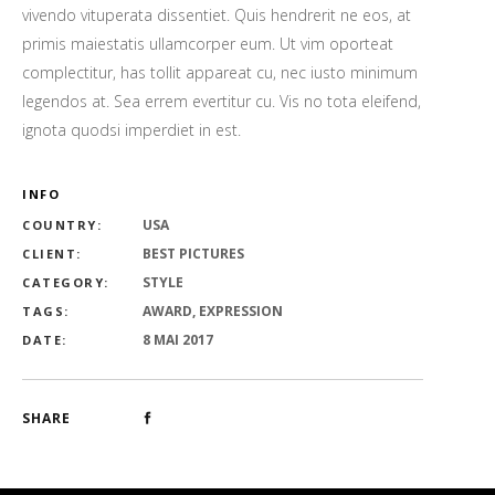
vivendo vituperata dissentiet. Quis hendrerit ne eos, at
primis maiestatis ullamcorper eum. Ut vim oporteat
complectitur, has tollit appareat cu, nec iusto minimum
legendos at. Sea errem evertitur cu. Vis no tota eleifend,
ignota quodsi imperdiet in est.
INFO
USA
COUNTRY:
BEST PICTURES
CLIENT:
STYLE
CATEGORY:
AWARD, EXPRESSION
TAGS:
8 MAI 2017
DATE:
SHARE