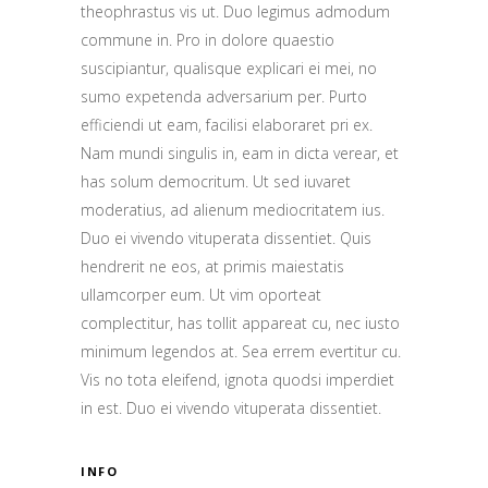
theophrastus vis ut. Duo legimus admodum
commune in. Pro in dolore quaestio
suscipiantur, qualisque explicari ei mei, no
sumo expetenda adversarium per. Purto
efficiendi ut eam, facilisi elaboraret pri ex.
Nam mundi singulis in, eam in dicta verear, et
has solum democritum. Ut sed iuvaret
moderatius, ad alienum mediocritatem ius.
Duo ei vivendo vituperata dissentiet. Quis
hendrerit ne eos, at primis maiestatis
ullamcorper eum. Ut vim oporteat
complectitur, has tollit appareat cu, nec iusto
minimum legendos at. Sea errem evertitur cu.
Vis no tota eleifend, ignota quodsi imperdiet
in est. Duo ei vivendo vituperata dissentiet.
INFO