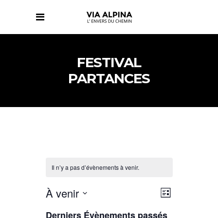
FESTIVAL
PARTANCES
Il n’y a pas d’évènements à venir.
NAVIGATIO
NAVIGATIO
À venir
Liste
DE
PAR
Sélectionnez
VUES
CONSULTAT
Derniers Évènements passés
ÉVÈNEMENT