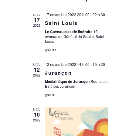
une
date.
17 novembre 2022 20 h 00
-
22 h 30
NOV
17
Saint Louis
2022
Le Caveau du café littéraire
19
avenue du Général de Gaulle, Saint
Louis
gratuit !
12 novembre 2022 14 h 00
-
15 h 30
NOV
12
Jurançon
2022
Médiathèque de Jurançon
Rue Louis
Barthou, Jurancon
gratuit
NOV
10
2022