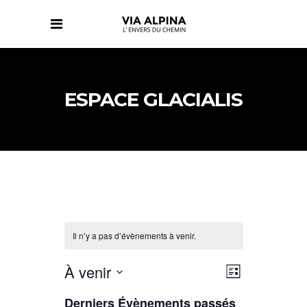
ESPACE GLACIALIS
Il n’y a pas d’évènements à venir.
NAVIGATIO
NAVIGATIO
À venir
Liste
DE
PAR
Sélectionnez
VUES
CONSULTAT
Derniers Évènements passés
ÉVÈNEMENT