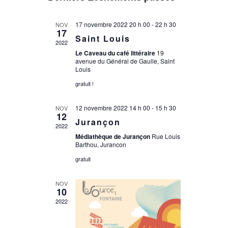
une
date.
17 novembre 2022 20 h 00
-
22 h 30
NOV
17
Saint Louis
2022
Le Caveau du café littéraire
19
avenue du Général de Gaulle, Saint
Louis
gratuit !
12 novembre 2022 14 h 00
-
15 h 30
NOV
12
Jurançon
2022
Médiathèque de Jurançon
Rue Louis
Barthou, Jurancon
gratuit
NOV
10
2022