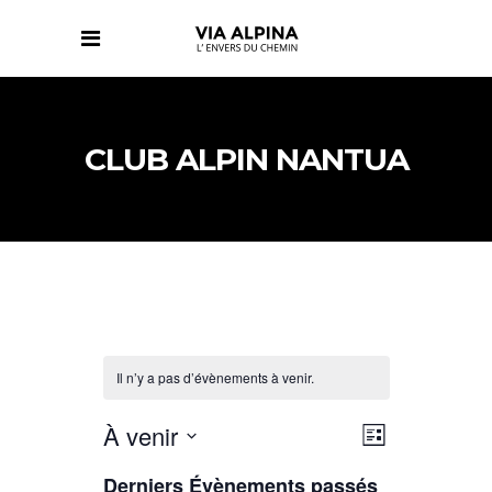
CLUB ALPIN NANTUA
Il n’y a pas d’évènements à venir.
NAVIGATIO
NAVIGATIO
À venir
Liste
DE
PAR
Sélectionnez
VUES
CONSULTAT
Derniers Évènements passés
ÉVÈNEMENT