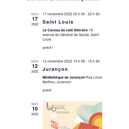
une
date.
17 novembre 2022 20 h 00
-
22 h 30
NOV
17
Saint Louis
2022
Le Caveau du café littéraire
19
avenue du Général de Gaulle, Saint
Louis
gratuit !
12 novembre 2022 14 h 00
-
15 h 30
NOV
12
Jurançon
2022
Médiathèque de Jurançon
Rue Louis
Barthou, Jurancon
gratuit
NOV
10
2022