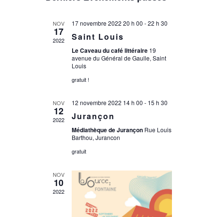
une
date.
17 novembre 2022 20 h 00
-
22 h 30
NOV
17
Saint Louis
2022
Le Caveau du café littéraire
19
avenue du Général de Gaulle, Saint
Louis
gratuit !
12 novembre 2022 14 h 00
-
15 h 30
NOV
12
Jurançon
2022
Médiathèque de Jurançon
Rue Louis
Barthou, Jurancon
gratuit
NOV
10
2022