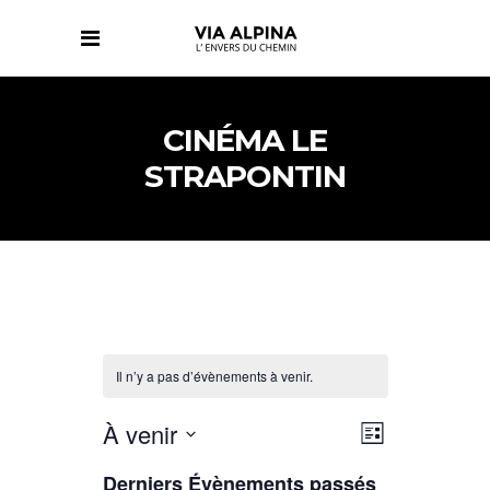
CINÉMA LE
STRAPONTIN
Il n’y a pas d’évènements à venir.
NAVIGATIO
NAVIGATIO
À venir
Liste
DE
PAR
Sélectionnez
VUES
CONSULTAT
Derniers Évènements passés
ÉVÈNEMENT