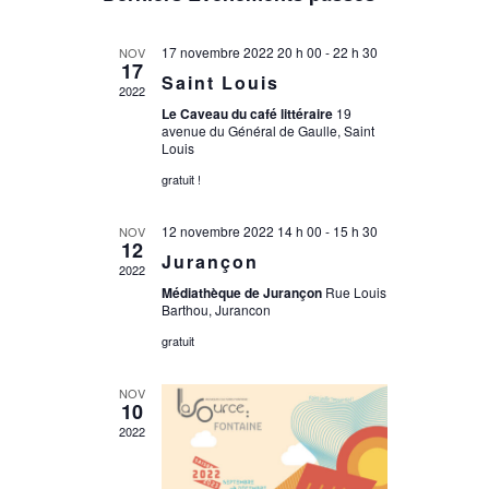
une
date.
17 novembre 2022 20 h 00
-
22 h 30
NOV
17
Saint Louis
2022
Le Caveau du café littéraire
19
avenue du Général de Gaulle, Saint
Louis
gratuit !
12 novembre 2022 14 h 00
-
15 h 30
NOV
12
Jurançon
2022
Médiathèque de Jurançon
Rue Louis
Barthou, Jurancon
gratuit
NOV
10
2022