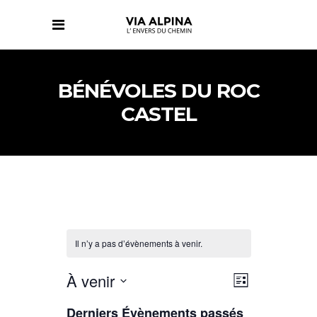
BÉNÉVOLES DU ROC
CASTEL
Il n’y a pas d’évènements à venir.
NAVIGATIO
NAVIGATIO
À venir
Liste
DE
PAR
Sélectionnez
VUES
CONSULTAT
Derniers Évènements passés
ÉVÈNEMENT