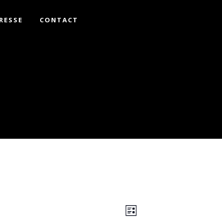
RESSE
CONTACT
NAVIGATION
NAVIGATION
DE
Liste