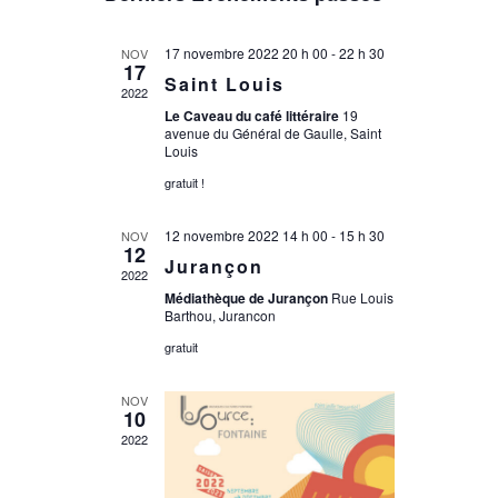
une
date.
17 novembre 2022 20 h 00
-
22 h 30
NOV
17
Saint Louis
2022
Le Caveau du café littéraire
19
avenue du Général de Gaulle, Saint
Louis
gratuit !
12 novembre 2022 14 h 00
-
15 h 30
NOV
12
Jurançon
2022
Médiathèque de Jurançon
Rue Louis
Barthou, Jurancon
gratuit
NOV
10
2022