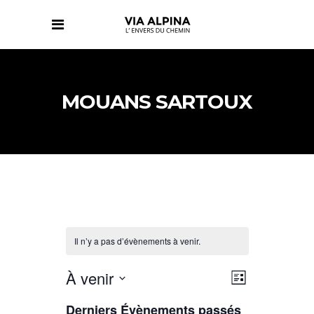
MOUANS SARTOUX
Il n’y a pas d’évènements à venir.
NAVIGATIO
NAVIGATIO
À venir
Liste
DE
PAR
Sélectionnez
VUES
CONSULTAT
Derniers Évènements passés
ÉVÈNEMENT