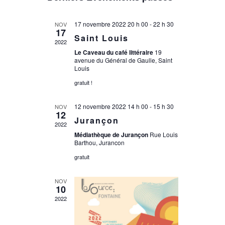
une
date.
17 novembre 2022 20 h 00
-
22 h 30
NOV
17
Saint Louis
2022
Le Caveau du café littéraire
19
avenue du Général de Gaulle, Saint
Louis
gratuit !
12 novembre 2022 14 h 00
-
15 h 30
NOV
12
Jurançon
2022
Médiathèque de Jurançon
Rue Louis
Barthou, Jurancon
gratuit
NOV
10
2022