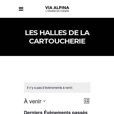
LES HALLES DE LA
CARTOUCHERIE
Il n’y a pas d’évènements à venir.
NAVIGATIO
NAVIGATIO
À venir
Liste
DE
PAR
Sélectionnez
VUES
CONSULTAT
Derniers Évènements passés
ÉVÈNEMENT