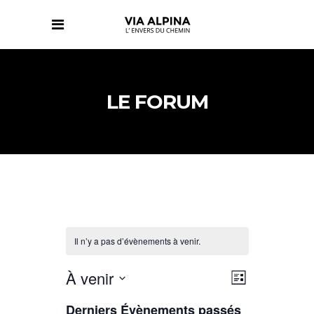
LE FORUM
Il n’y a pas d’évènements à venir.
NAVIGATIO
NAVIGATIO
À venir
Liste
DE
PAR
Sélectionnez
VUES
CONSULTAT
Derniers Évènements passés
ÉVÈNEMENT