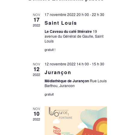
une
date.
17 novembre 2022 20 h 00
-
22 h 30
NOV
17
Saint Louis
2022
Le Caveau du café littéraire
19
avenue du Général de Gaulle, Saint
Louis
gratuit !
12 novembre 2022 14 h 00
-
15 h 30
NOV
12
Jurançon
2022
Médiathèque de Jurançon
Rue Louis
Barthou, Jurancon
gratuit
NOV
10
2022