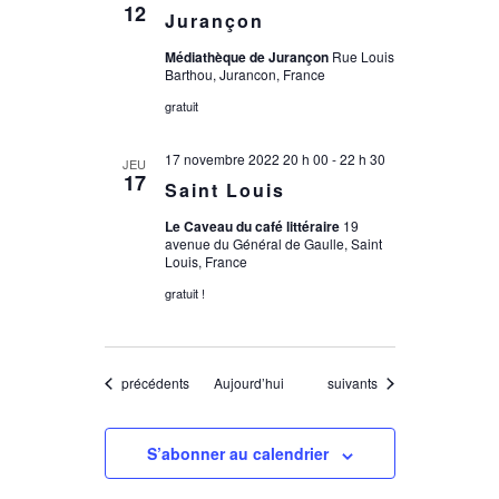
12
Jurançon
Médiathèque de Jurançon
Rue Louis
Barthou, Jurancon, France
gratuit
17 novembre 2022 20 h 00
-
22 h 30
JEU
17
Saint Louis
Le Caveau du café littéraire
19
avenue du Général de Gaulle, Saint
Louis, France
gratuit !
Évènements
Évènements
précédents
Aujourd’hui
suivants
S’abonner au calendrier