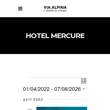
HOTEL MERCURE
NAVIGATIO
NAVIGATIO
ÉVÈNEMENTS
Liste
DE
PAR
01/04/2022
 - 
07/08/2026
VUES
CONSULTAT
ÉVÈNEMENT
Sélectionnez
avril 2022
une
date.
VEN