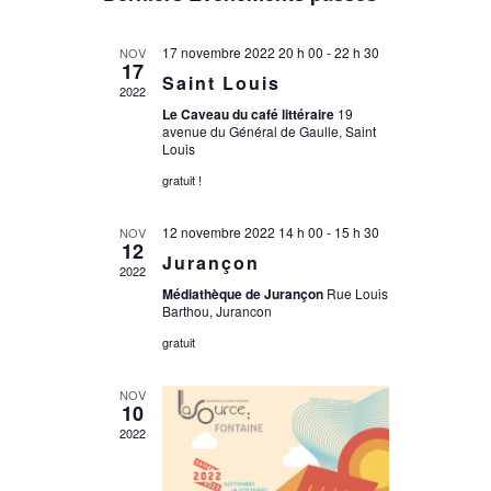
une
date.
17 novembre 2022 20 h 00
-
22 h 30
NOV
17
Saint Louis
2022
Le Caveau du café littéraire
19
avenue du Général de Gaulle, Saint
Louis
gratuit !
12 novembre 2022 14 h 00
-
15 h 30
NOV
12
Jurançon
2022
Médiathèque de Jurançon
Rue Louis
Barthou, Jurancon
gratuit
NOV
10
2022