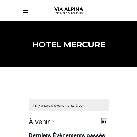
HOTEL MERCURE
Il n’y a pas d’évènements à venir.
NAVIGATIO
NAVIGATIO
À venir
Liste
DE
PAR
Sélectionnez
VUES
CONSULTAT
Derniers Évènements passés
ÉVÈNEMENT