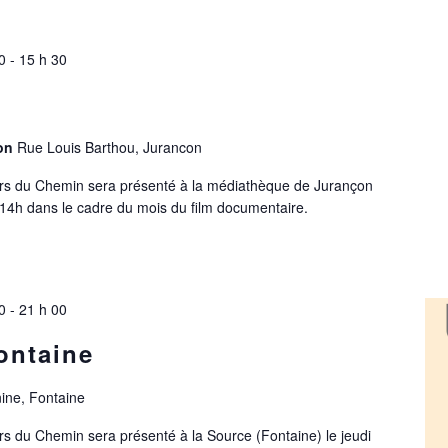
0
-
15 h 30
çon
Rue Louis Barthou, Jurancon
vers du Chemin sera présenté à la médiathèque de Jurançon
14h dans le cadre du mois du film documentaire.
0
-
21 h 00
ontaine
ine, Fontaine
ers du Chemin sera présenté à la Source (Fontaine) le jeudi