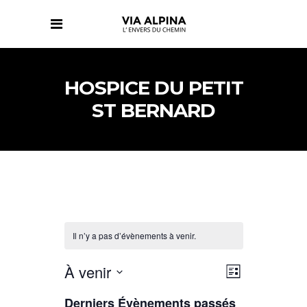
HOSPICE DU PETIT
ST BERNARD
Il n’y a pas d’évènements à venir.
NAVIGATIO
NAVIGATIO
À venir
Liste
DE
PAR
Sélectionnez
VUES
CONSULTAT
Derniers Évènements passés
ÉVÈNEMENT