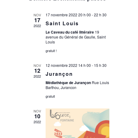
une
date.
17 novembre 2022 20 h 00
-
22 h 30
NOV
17
Saint Louis
2022
Le Caveau du café littéraire
19
avenue du Général de Gaulle, Saint
Louis
gratuit !
12 novembre 2022 14 h 00
-
15 h 30
NOV
12
Jurançon
2022
Médiathèque de Jurançon
Rue Louis
Barthou, Jurancon
gratuit
NOV
10
2022