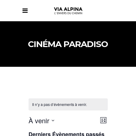
CINÉMA PARADISO
Il n’y a pas d’évènements à venir.
NAVIGATIO
NAVIGATIO
À venir
Liste
DE
PAR
Sélectionnez
VUES
CONSULTAT
Derniers Évènements passés
ÉVÈNEMENT