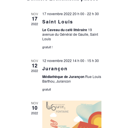
une
date.
17 novembre 2022 20 h 00
-
22 h 30
NOV
17
Saint Louis
2022
Le Caveau du café littéraire
19
avenue du Général de Gaulle, Saint
Louis
gratuit !
12 novembre 2022 14 h 00
-
15 h 30
NOV
12
Jurançon
2022
Médiathèque de Jurançon
Rue Louis
Barthou, Jurancon
gratuit
NOV
10
2022